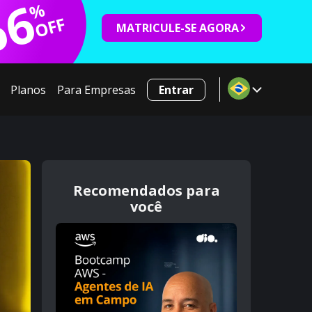
66
%
OFF
MATRICULE-SE AGORA
Planos
Para Empresas
Entrar
Recomendados para
você