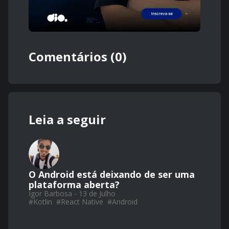
Comentários (0)
Leia a seguir
O Android está deixando de ser uma
plataforma aberta?
Igor Barbosa - 13 de Julho
#
Kotlin
#
React Native
#
Android