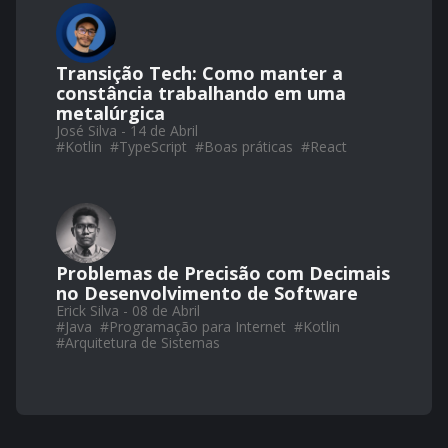
Transição Tech: Como manter a
constância trabalhando em uma
metalúrgica
José Silva - 14 de Abril
#
Kotlin
#
TypeScript
#
Boas práticas
#
React
Problemas de Precisão com Decimais
no Desenvolvimento de Software
Erick Silva - 08 de Abril
#
Java
#
Programação para Internet
#
Kotlin
#
Arquitetura de Sistemas