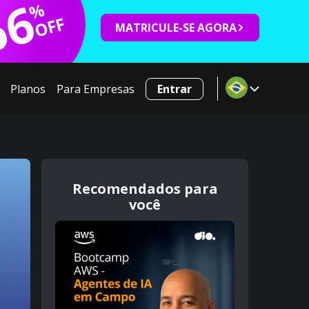
66
%
OFF
MATRICULE-SE AGORA
Planos
Para Empresas
Entrar
Recomendados para
você