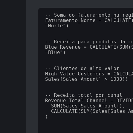
-- Soma do faturamento na regi
Faturamento_Norte = CALCULATE(
"Norte")

-- Receita para produtos da co
Blue_Revenue = CALCULATE(SUM(S
"Blue")

-- Clientes de alto valor

High_Value_Customers = CALCULA
Sales[Sales Amount] > 1000))

-- Receita total por canal

Revenue_Total_Channel = DIVIDE
  SUM(Sales[Sales Amount]),

  CALCULATE(SUM(Sales[Sales Am
)
