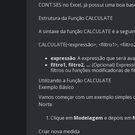
CONT.SES no Excel, já possui uma boa ba
Estrutura da Função CALCULATE
A sintaxe da função CALCULATE é a seguin
CALCULATE(<expressão>, <filtro1>, <filtro2>,
expressão
: A expressão que será ava
filtro1, filtro2, ...
: (Opcional) Expres
filtros ou funções modificadoras de fil
Utilizando a Função CALCULATE
Exemplo Básico
Vamos começar com um exemplo simples o
Norte.
Clique em
Modelagem
e depois em
Criar nova medida