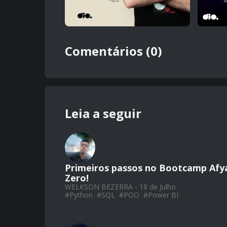
Comentários (0)
Leia a seguir
Primeiros passos no Bootcamp Afy
Zero!
WELKSON BEZERRA - 18 de Julho
#
Python
#
SQL
#
POO
#
Power BI