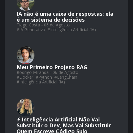
IA não é uma caixa de respostas: ela
é um sistema de decisões
Tiago Costa - 06 de Agosto
#
IA Generativa
#
Inteligência Artificial (IA)
Meu Primeiro Projeto RAG
Rodrigo Miranda - 06 de Agosto
#
Docker
#
Python
#
LangChain
#
Inteligência Artificial (IA)
⚡ Inteligência Artificial Não Vai
Substituir o Dev, Mas Vai Substituir
Quem Escreve Código Sujo