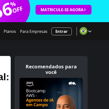
66
%
OFF
MATRICULE-SE AGORA
Planos
Para Empresas
Entrar
Recomendados para
você