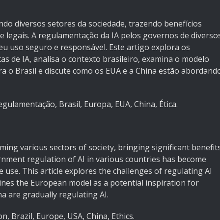
mando diversos setores da sociedade, trazendo benefícios
 e legais. A regulamentação da IA pelos governos de diverso
eu uso seguro e responsável. Este artigo explora os
s de IA, analisa o contexto brasileiro, examina o modelo
a o Brasil e discute como os EUA e a China estão abordand
 Regulamentação, Brasil, Europa, EUA, China, Ética.
orming various sectors of society, bringing significant benefit
ernment regulation of AI in various countries has become
e use. This article explores the challenges of regulating AI
mines the European model as a potential inspiration for
a are gradually regulating AI.
ion, Brazil, Europe, USA, China, Ethics.