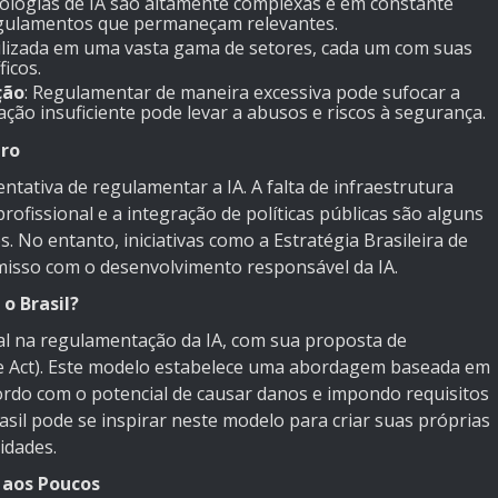
nologias de IA são altamente complexas e em constante
 regulamentos que permaneçam relevantes.
utilizada em uma vasta gama de setores, cada um com suas
ficos.
ção
: Regulamentar de maneira excessiva pode sufocar a
ão insuficiente pode levar a abusos e riscos à segurança.
iro
ntativa de regulamentar a IA. A falta de infraestrutura
rofissional e a integração de políticas públicas são alguns
 No entanto, iniciativas como a Estratégia Brasileira de
misso com o desenvolvimento responsável da IA.
o Brasil?
al na regulamentação da IA, com sua proposta de
ence Act). Este modelo estabelece uma abordagem baseada em
cordo com o potencial de causar danos e impondo requisitos
rasil pode se inspirar neste modelo para criar suas próprias
idades.
 aos Poucos