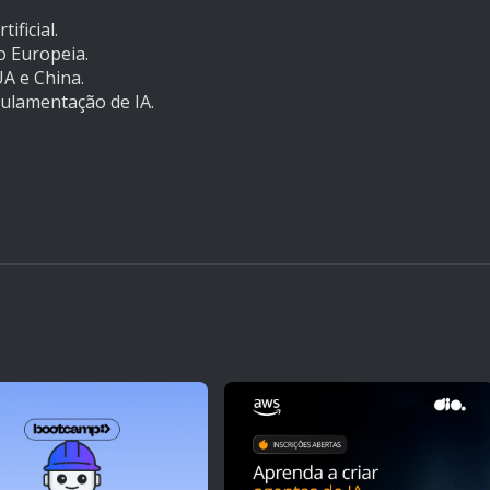
ificial.
o Europeia.
UA e China.
gulamentação de IA.