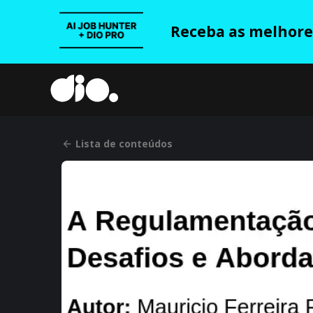
Receba as melhores
Lista de conteúdos