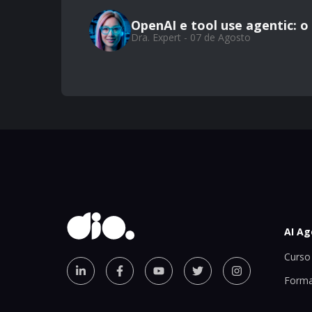
OpenAI e tool use agentic: 
Dra. Expert - 07 de Agosto
AI Ag
Curso 
Forma