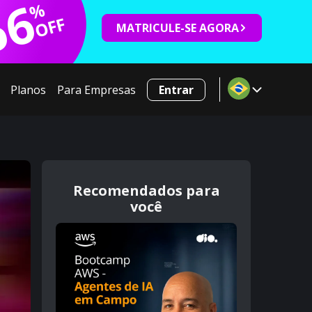
66
%
OFF
MATRICULE-SE AGORA
Planos
Para Empresas
Entrar
Recomendados para
você