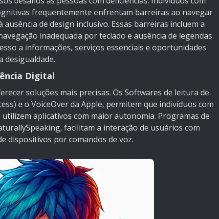
ersos desafios às pessoas com deficiências. Indivíduos com
 cognitivas frequentemente enfrentam barreiras ao navegar
 à ausência de design inclusivo. Essas barreiras incluem a
, navegação inadequada por teclado e ausência de legendas
acesso a informações, serviços essenciais e oportunidades
a desigualdade.
ência Digital
ferecer soluções mais precisas. Os Softwares de leitura de
ess) e o VoiceOver da Apple, permitem que indivíduos com
 e utilizem aplicativos com maior autonomia. Programas de
urallySpeaking, facilitam a interação de usuários com
de dispositivos por comandos de voz.