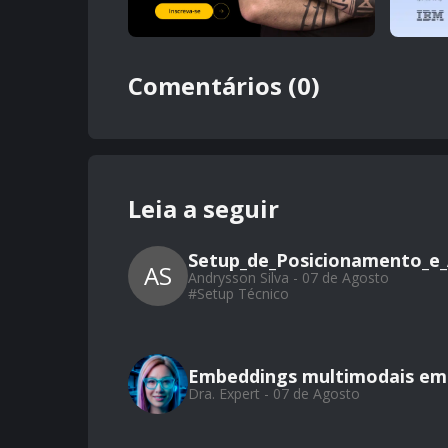
Comentários (0)
Leia a seguir
Setup_de_Posicionamento_e_
AS
Andrysson Silva - 07 de Agosto
#
Setup Técnico
Embeddings multimodais em 
Dra. Expert - 07 de Agosto