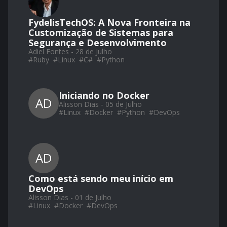
FydelisTechOS: A Nova Fronteira na
Customização de Sistemas para
Segurança e Desenvolvimento
Adiel Fontes - 28 de Julho
#
Ruby
#
Linux
#
C#
#
Python
Iniciando no Docker
AD
Alisson Dias - 05 de Julho
#
Linux
#
Docker
#
Python
#
DevOps
AD
Como está sendo meu início em
DevOps
Alisson Dias - 01 de Julho
#
Linux
#
Docker
#
DevOps