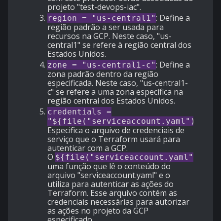
projeto "test-devops-iac".
: Define a
region = "us-central1"
região padrão a ser usada para
recursos na GCP. Neste caso, "us-
central1" se refere à região central dos
Estados Unidos.
: Define a
zone = "us-central1-c"
zona padrão dentro da região
especificada. Neste caso, "us-central1-
c" se refere a uma zona específica na
região central dos Estados Unidos.
credentials =
:
"${file("serviceaccount.yaml")}"
Especifica o arquivo de credenciais de
serviço que o Terraform usará para
autenticar com a GCP.
O
é
${file("serviceaccount.yaml")}
uma função que lê o conteúdo do
arquivo "serviceaccount.yaml" e o
utiliza para autenticar as ações do
Terraform. Esse arquivo contém as
credenciais necessárias para autorizar
as ações no projeto da GCP
especificado.