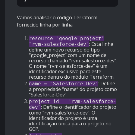
Vamos analisar o código Terraform
fornecido linha por linha:
resource "google_project"
: Esta linha
"rvm-salesforce-dev"
define um novo recurso do tipo
“google_project” com um nome de
recurso chamado “rvm-salesforce-dev”.
O nome “rvm-salesforce-dev” é um
identificador exclusivo para este
recurso dentro do módulo Terraform.
: Define
name = "Salesforce-Dev"
a propriedade “name” do projeto como
“Salesforce-Dev”.
project_id = "rvm-salesforce-
: Define o identificador do projeto
dev"
como “rvm-salesforce-dev”. O
identificador do projeto é uma
identificação única para o projeto no
GCP.