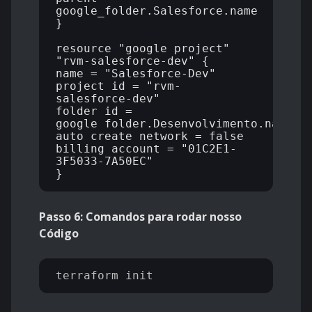
google_folder.Salesforce.name

}

resource "google_project" 
"rvm-salesforce-dev" {

name = "Salesforce-Dev"

project_id = "rvm-
salesforce-dev"

folder_id = 
google_folder.Desenvolvimento.name

auto_create_network = false

billing_account = "01C2E1-
3F5033-7A50EC"

Passo 6: Comandos para rodar nosso
Código