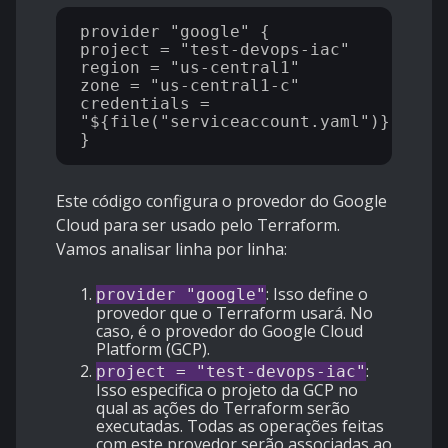
provider "google" {

project = "test-devops-iac"

region = "us-central1"

zone = "us-central1-c"

credentials = 
"${file("serviceaccount.yaml")}"

Este código configura o provedor do Google
Cloud para ser usado pelo Terraform.
Vamos analisar linha por linha:
: Isso define o
provider "google"
provedor que o Terraform usará. No
caso, é o provedor do Google Cloud
Platform (GCP).
:
project = "test-devops-iac"
Isso especifica o projeto da GCP no
qual as ações do Terraform serão
executadas. Todas as operações feitas
com este provedor serão associadas ao