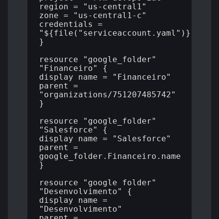
region = "us-central1"

zone = "us-central1-c"

credentials = 
"${file("serviceaccount.yaml")}"

}

resource "google_folder" 
"Financeiro" {

display_name = "Financeiro"

parent = 
"organizations/751207485742"

}

resource "google_folder" 
"Salesforce" {

display_name = "Salesforce"

parent = 
google_folder.Financeiro.name

}

resource "google_folder" 
"Desenvolvimento" {

display_name = 
"Desenvolvimento"

parent = 