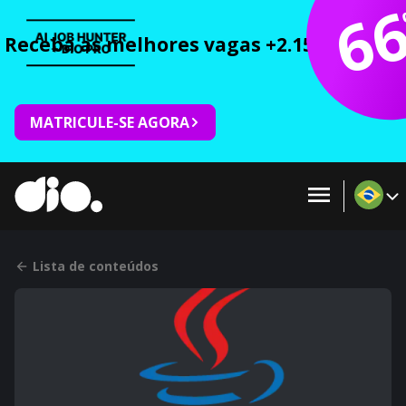
6
Receba as melhores vagas +2.150 cursos 
MATRICULE-SE AGORA
Lista de conteúdos