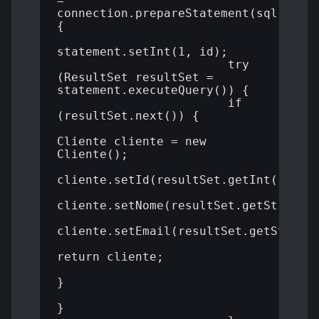
= 
connection.prepareStatement(sql)) 
{

statement.setInt(1, id);

    			try 
(ResultSet resultSet = 
statement.executeQuery()) {

      			if 
(resultSet.next()) {

Cliente cliente = new 
Cliente();

cliente.setId(resultSet.getInt("id"))
cliente.setNome(resultSet.getString("
cliente.setEmail(resultSet.getString(
return cliente;

}

}
