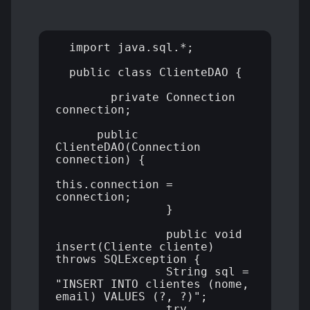
  import java.sql.*;

  public class ClienteDAO {

    	private Connection 
connection;

      public 
ClienteDAO(Connection 
connection) {

this.connection = 
connection;

		}

		public void 
insert(Cliente cliente) 
throws SQLException {

  		String sql = 
"INSERT INTO clientes (nome, 
email) VALUES (?, ?)";

  		try 