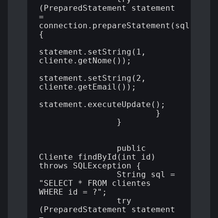
(PreparedStatement statement 
= 
connection.prepareStatement(sql)) 
{

statement.setString(1, 
cliente.getNome());

statement.setString(2, 
cliente.getEmail());

statement.executeUpdate();

  			}

		}

		public 
Cliente findById(int id) 
throws SQLException {

  		String sql = 
"SELECT * FROM clientes 
WHERE id = ?";

  		try 
(PreparedStatement statement 