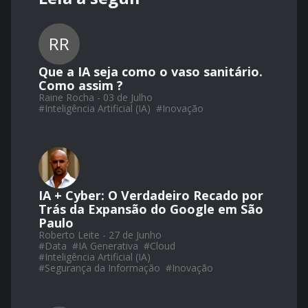
RR
Que a IA seja como o vaso sanitário.
Como assim ?
Raine Rocha - 03 de Julho
#
Inteligência Artificial (IA)
#
Inovação
IA + Cyber: O Verdadeiro Recado por
Trás da Expansão do Google em São
Paulo
Roberto Leite - 27 de Junho
#
Data
#
IA Generativa
#
Cloud
#
Inteligência Artificial (IA)
#
Segurança da Informação
#
Inovação