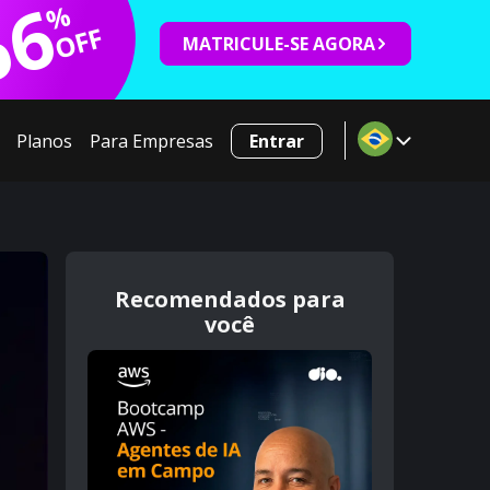
66
%
OFF
MATRICULE-SE AGORA
Planos
Para Empresas
Entrar
Recomendados para
você