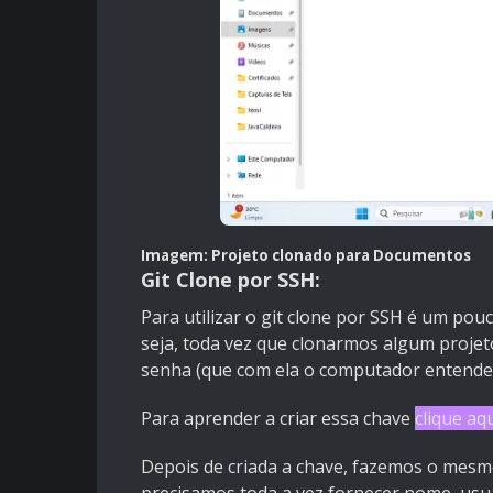
Imagem: Projeto clonado para Documentos
Git Clone por SSH:
Para utilizar o git clone por SSH é um pou
seja, toda vez que clonarmos algum projet
senha (que com ela o computador entende q
Para aprender a criar essa chave
clique aq
Depois de criada a chave, fazemos o mes
precisamos toda a vez fornecer nome, usuá