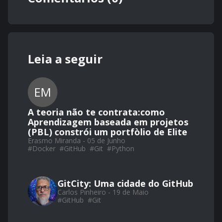
Leia a seguir
EM
A teoria não te contrata:como
Aprendizagem baseada em projetos
(PBL) constrói um portfòlio de Elite
Erasmo Miranda - 05 de Junho
#
Docker
#
GitHub
#
Git
#
Python
GitCity: Uma cidade do GitHub
Carlos Pinheiro - 19 de Maio
#
GitHub
#
Git