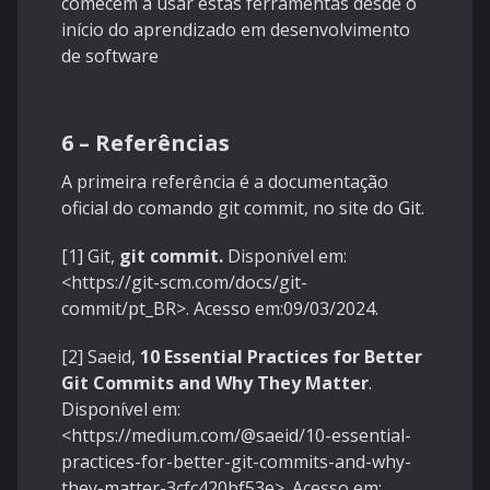
comecem a usar estas ferramentas desde o
início do aprendizado em desenvolvimento
de software
6 – Referências
A primeira referência é a documentação
oficial do comando git commit, no site do Git.
[1] Git,
git commit.
Disponível em:
<
https://git-scm.com/docs/git-
commit/pt_BR
>. Acesso em:09/03/2024.
[2] Saeid,
10 Essential Practices for Better
Git Commits and Why They Matter
.
Disponível em:
<
https://medium.com/@saeid/10-essential-
practices-for-better-git-commits-and-why-
they-matter-3cfc420bf53e
>. Acesso em: