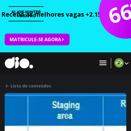
6
Receba as melhores vagas +2.150 cursos 
MATRICULE-SE AGORA
Lista de conteúdos