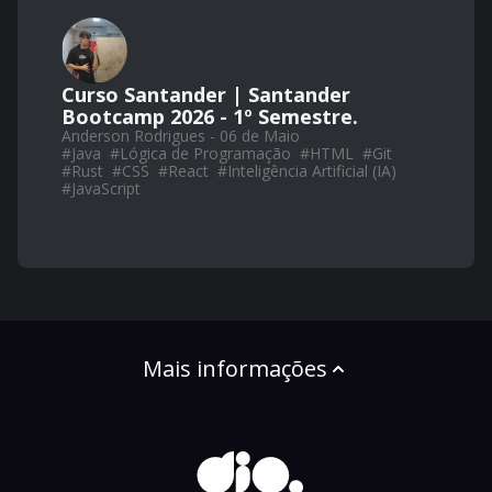
Curso Santander | Santander
Bootcamp 2026 - 1º Semestre.
Anderson Rodrigues - 06 de Maio
#
Java
#
Lógica de Programação
#
HTML
#
Git
#
Rust
#
CSS
#
React
#
Inteligência Artificial (IA)
#
JavaScript
Mais informações