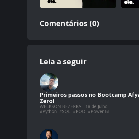
Comentários (0)
Leia a seguir
Primeiros passos no Bootcamp Afy
Zero!
WELKSON BEZERRA - 18 de Julho
#
Python
#
SQL
#
POO
#
Power BI