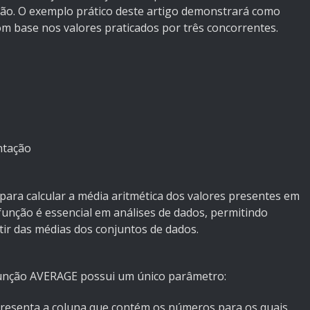
ação. O exemplo prático deste artigo demonstrará como
om base nos valores praticados por três concorrentes.
ntação
para calcular a média aritmética dos valores presentes em
função é essencial em análises de dados, permitindo
tir das médias dos conjuntos de dados.
nção AVERAGE possui um único parâmetro:
presenta a coluna que contém os números para os quais