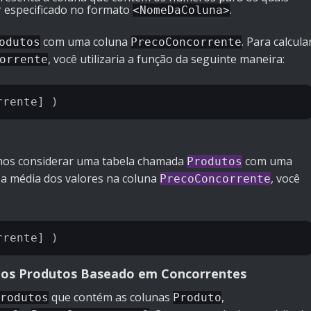
er especificado no formato
.
<NomeDaColuna>
com uma coluna
. Para calcula
odutos
PrecoConcorrente
, você utilizaria a função da seguinte maneira:
orrente
mos considerar uma tabela chamada
com uma
Produtos
r a média dos valores na coluna
, você
PrecoConcorrente
 dos Produtos Baseado em Concorrentes
que contém as colunas
,
rodutos
Produto