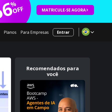
66
%
OFF
MATRICULE-SE AGORA
Planos
Para Empresas
Entrar
Recomendados para
você