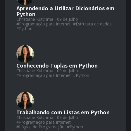
Aprendendo a Utilizar Dicionários em
Python
Christiane Kutchma - 09 de Julho
#
Programação para Internet
#
Estrutura de dados
#
Python
Conhecendo Tuplas em Python
Christiane Kutchma - 09 de Julho
#
Programação para Internet
#
Python
Trabalhando com Listas em Python
Christiane Kutchma - 09 de Julho
#
Programação para Internet
#
Lógica de Programação
#
Python