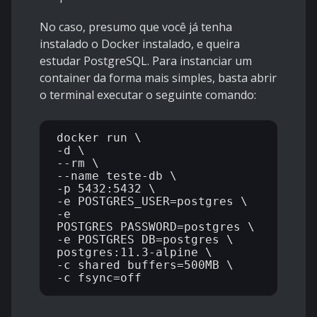
No caso, presumo que você já tenha
instalado o Docker instalado, e queira
estudar PostgreSQL. Para instanciar um
container da forma mais simples, basta abrir
o terminal executar o seguinte comando:
docker run \

-d \

--rm \

--name teste-db \

-p 5432:5432 \

-e POSTGRES_USER=postgres \

-e 
POSTGRES_PASSWORD=postgres \

-e POSTGRES_DB=postgres \

postgres:11.3-alpine \

-c shared_buffers=500MB \
