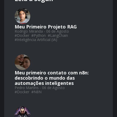
Meu Primeiro Projeto RAG
Rodrigo Miranda - 06 de Agosto
#
Docker
#
Python
#
LangChain
#
Inteligência Artificial (IA)
Meu primeiro contato com n8n:
descobrindo o mundo das
automações inteligentes
Pedro Martins - 06 de Agosto
#
Docker
#
N8N