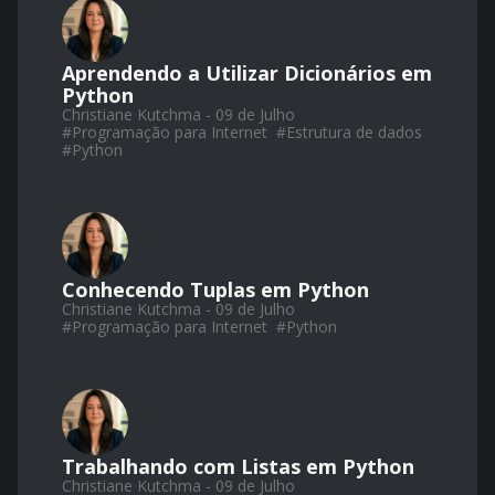
Aprendendo a Utilizar Dicionários em
Python
Christiane Kutchma - 09 de Julho
#
Programação para Internet
#
Estrutura de dados
#
Python
Conhecendo Tuplas em Python
Christiane Kutchma - 09 de Julho
#
Programação para Internet
#
Python
Trabalhando com Listas em Python
Christiane Kutchma - 09 de Julho