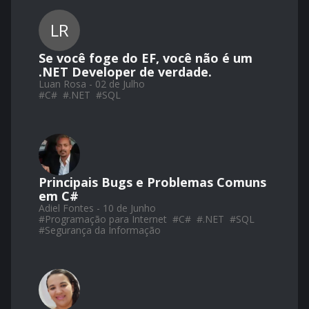
LR
Se você foge do EF, você não é um
.NET Developer de verdade.
Luan Rosa - 02 de Julho
#
C#
#
.NET
#
SQL
Principais Bugs e Problemas Comuns
em C#
Adiel Fontes - 10 de Junho
#
Programação para Internet
#
C#
#
.NET
#
SQL
#
Segurança da Informação