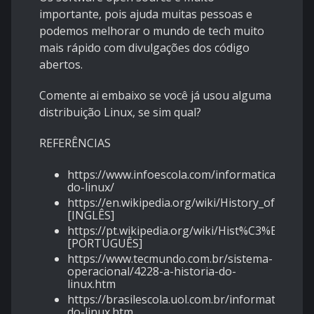
importante, pois ajuda muitas pessoas e
podemos melhorar o mundo de tech muito
mais rápido com divulgações dos código
abertos.
Comente ai embaixo se você já usou alguma
distribuição Linux, se sim qual?
REFERÊNCIAS
https://www.infoescola.com/informatica/histori
do-linux/
https://en.wikipedia.org/wiki/History_of_Linux
[INGLÊS]
https://pt.wikipedia.org/wiki/Hist%C3%B3ria_d
[PORTUGUÊS]
https://www.tecmundo.com.br/sistema-
operacional/4228-a-historia-do-
linux.htm
https://brasilescola.uol.com.br/informatica/hist
do-linux.htm