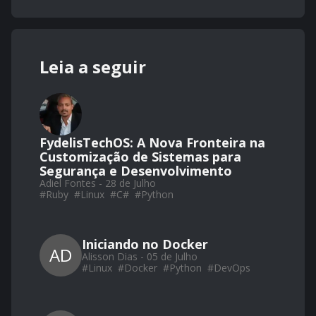
Leia a seguir
FydelisTechOS: A Nova Fronteira na
Customização de Sistemas para
Segurança e Desenvolvimento
Adiel Fontes - 28 de Julho
#
Ruby
#
Linux
#
C#
#
Python
Iniciando no Docker
AD
Alisson Dias - 05 de Julho
#
Linux
#
Docker
#
Python
#
DevOps