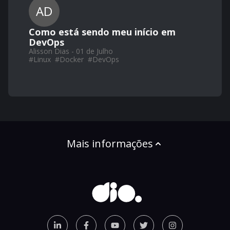
AD
Como está sendo meu início em
DevOps
Alisson Dias - 01 de Julho
#
Linux
#
Docker
#
DevOps
Mais informações