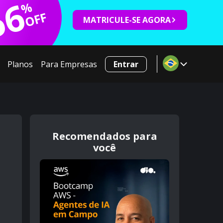
66
%
OFF
MATRICULE-SE AGORA
Planos
Para Empresas
Entrar
Recomendados para
você