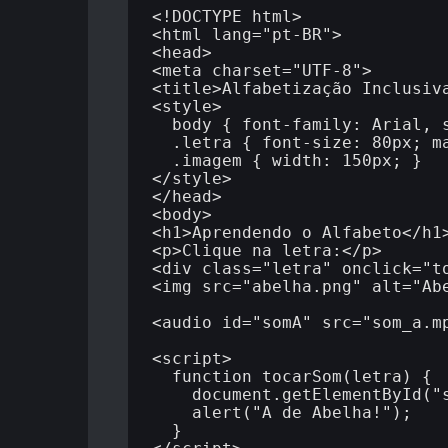
<!DOCTYPE html>

<html lang="pt-BR">

<head>

<meta charset="UTF-8">

<title>Alfabetização Inclusiva
<style>

  body { font-family: Arial, sans-serif; text-align: center; }

  .letra { font-size: 80px; margin: 20px; cursor: pointer; }

  .imagem { width: 150px; }

</style>

</head>

<body>

<h1>Aprendendo o Alfabeto</h1>
<p>Clique na letra:</p>

<div class="letra" onclick="to
<img src="abelha.png" alt="Abe
<audio id="somA" src="som_a.mp
<script>

  function tocarSom(letra) {

    document.getElementById("somA").play();

    alert("A de Abelha!");

  }
