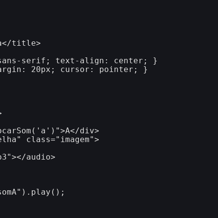
</title>



carSom('a')">A</div>

lha" class="imagem">

3"></audio>
