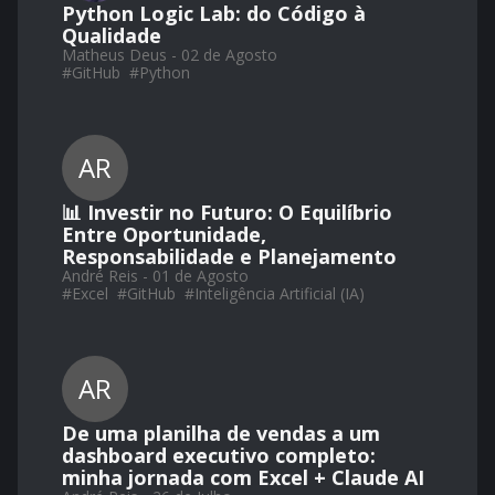
Python Logic Lab: do Código à
Qualidade
Matheus Deus - 02 de Agosto
#
GitHub
#
Python
AR
📊 Investir no Futuro: O Equilíbrio
Entre Oportunidade,
Responsabilidade e Planejamento
André Reis - 01 de Agosto
#
Excel
#
GitHub
#
Inteligência Artificial (IA)
AR
De uma planilha de vendas a um
dashboard executivo completo:
minha jornada com Excel + Claude AI