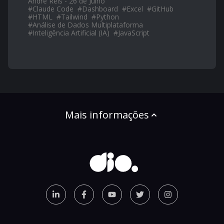
André Reis - 26 de Julho
#
Claude Code
#
Dashboard
#
Excel
#
GitHub
#
HTML
#
Tailwind
#
Python
#
Análise de Dados Multiplataforma
#
Inteligência Artificial (IA)
#
JavaScript
Mais informações