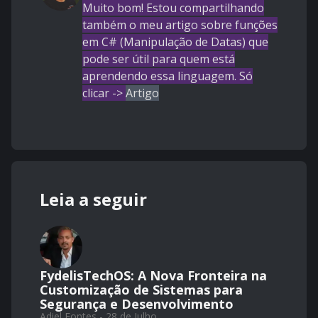
Muito bom! Estou compartilhando
também o meu artigo sobre funções
em C# (
Manipulação de Datas)
que
pode ser útil para quem está
aprendendo essa linguagem. Só
clicar ->
Artigo
Leia a seguir
FydelisTechOS: A Nova Fronteira na
Customização de Sistemas para
Segurança e Desenvolvimento
Adiel Fontes - 28 de Julho