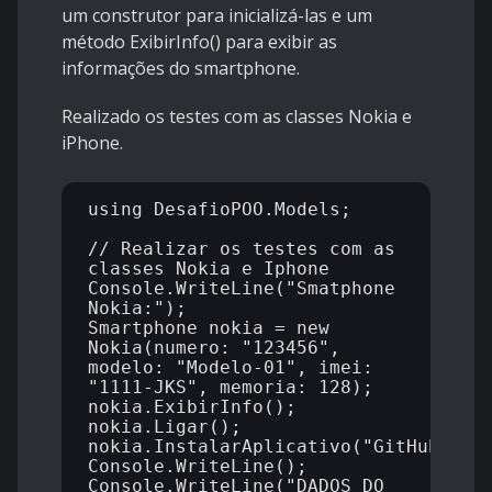
um construtor para inicializá-las e um
método ExibirInfo() para exibir as
informações do smartphone.
Realizado os testes com as classes Nokia e
iPhone.
using DesafioPOO.Models;

// Realizar os testes com as 
classes Nokia e Iphone

Console.WriteLine("Smatphone 
Nokia:");

Smartphone nokia = new 
Nokia(numero: "123456", 
modelo: "Modelo-01", imei: 
"1111-JKS", memoria: 128);

nokia.ExibirInfo();

nokia.Ligar();

nokia.InstalarAplicativo("GitHub");

Console.WriteLine();

Console.WriteLine("DADOS DO 