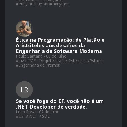
#
Ruby
#
Linux
#
C#
#
Python
Ética na Programação: de Platão e
Aristóteles aos desafios da
Engenharia de Software Moderna
Paulo Santana - 09 de Julho
#
Java
#
C#
#
Arquitetura de Sistemas
#
Python
#
Engenharia de Prompt
LR
Se você foge do EF, você não é um
.NET Developer de verdade.
Luan Rosa - 02 de Julho
#
C#
#
.NET
#
SQL