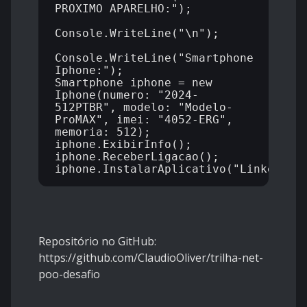
PROXIMO APARELHO:");

Console.WriteLine("\n");

Console.WriteLine("Smartphone 
Iphone:");

Smartphone iphone = new 
Iphone(numero: "2024-
512PTBR", modelo: "Modelo-
ProMAX", imei: "4052-ERG", 
memoria: 512);

iphone.ExibirInfo();

iphone.ReceberLigacao();

Repositório no GitHub:
https://github.com/ClaudioOliver/trilha-net-
poo-desafio