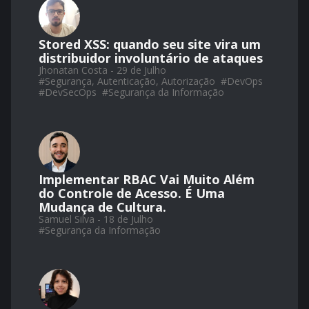
Stored XSS: quando seu site vira um
distribuidor involuntário de ataques
Jhonatan Costa - 29 de Julho
#
Segurança, Autenticação, Autorização
#
DevOps
#
DevSecOps
#
Segurança da Informação
Implementar RBAC Vai Muito Além
do Controle de Acesso. É Uma
Mudança de Cultura.
Samuel Silva - 18 de Julho
#
Segurança da Informação