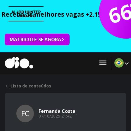
6
Receba as melhores vagas +2.150 cursos 
MATRICULE-SE AGORA
Lista de conteúdos
Fernanda Costa
FC
07/10/2025 21:42