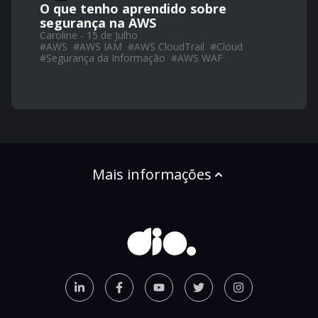
O que tenho aprendido sobre
segurança na AWS
Caroline - 15 de Julho
#
AWS
#
AWS IAM
#
AWS CloudTrail
#
Cloud
#
Segurança da Informação
#
AWS WAF
Mais informações