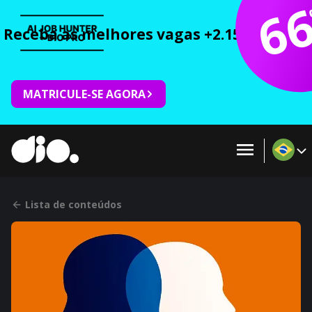
6
Receba as melhores vagas +2.150 cursos 
MATRICULE-SE AGORA
Lista de conteúdos