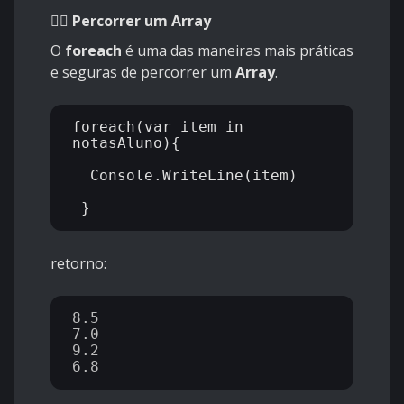
🚶‍♂️
Percorrer
um Array
O
foreach
é uma das maneiras mais práticas
e seguras de percorrer um
Array
.
foreach(var item in 
notasAluno){

  Console.WriteLine(item)

retorno:
8.5

7.0

9.2
