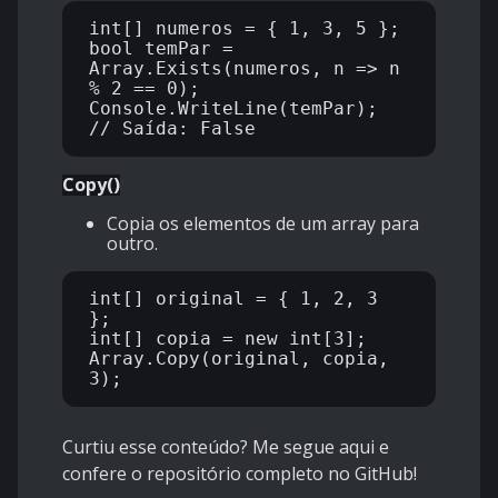
int[] numeros = { 1, 3, 5 };

bool temPar = 
Array.Exists(numeros, n => n 
% 2 == 0);

Console.WriteLine(temPar); 
Copy()
Copia os elementos de um array para
outro.
int[] original = { 1, 2, 3 
};

int[] copia = new int[3];

Array.Copy(original, copia, 
Curtiu esse conteúdo? Me segue aqui e
confere o repositório completo no GitHub!