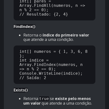
int[] pares = 
Array.FindAll(numeros, n => 
n % 2 == 0);

FindIndex()
Retorna o
índice do primeiro valor
que atende a uma condição.
int[] numeros = { 1, 3, 6, 8 
};

int indice = 
Array.FindIndex(numeros, n 
=> n % 2 == 0);

Console.WriteLine(indice); 
Exists()
Retorna
se
existe pelo menos
true
um valor
que atende a uma condição.