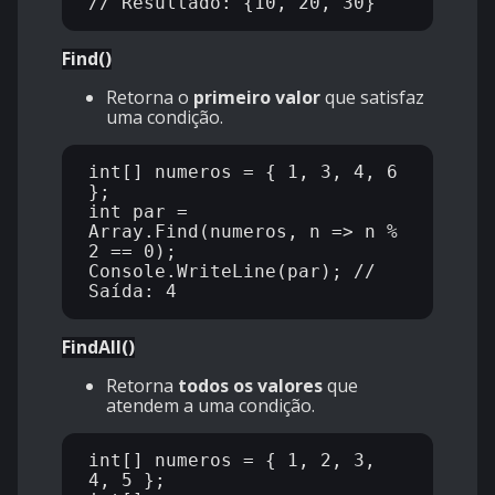
Find()
Retorna o
primeiro valor
que satisfaz
uma condição.
int[] numeros = { 1, 3, 4, 6 
};

int par = 
Array.Find(numeros, n => n % 
2 == 0);

Console.WriteLine(par); // 
FindAll()
Retorna
todos os valores
que
atendem a uma condição.
int[] numeros = { 1, 2, 3, 
4, 5 };
