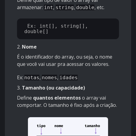
Define qual tipo de valor o array vai
armazenar:
,
,
, etc.
int
string
double
 Ex: int[], string[], 
2.
Nome
É o identificador do array, ou seja, o nome
que você vai usar pra acessar os valores.
Ex:
,
,
notas
nomes
idades
3.
Tamanho (ou capacidade)
Define
quantos elementos
o array vai
comportar. O tamanho é fixo após a criação.