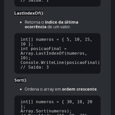
LastIndexOf()
Retorna o
índice da última
ocorrência
de um valor.
int[] numeros = { 5, 10, 15, 
10 };

int posicaoFinal = 
Array.LastIndexOf(numeros, 
10);

Console.WriteLine(posicaoFinal); 
Sort()
Ordena o array em
ordem crescente
.
int[] numeros = { 30, 10, 20 
};

Array.Sort(numeros);
