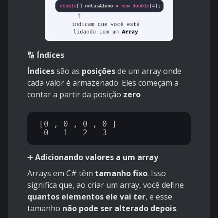
🔢
Índices
Índices
são as
posições
de um array onde
cada valor é armazenado. Eles começam a
contar a partir da posição
zero
[0 , 0 , 0 , 0 ]

➕
Adicionando valores a um array
Arrays em C# têm
tamanho fixo
. Isso
significa que, ao criar um array, você define
quantos elementos ele vai ter
, e esse
tamanho
não pode ser alterado depois
.