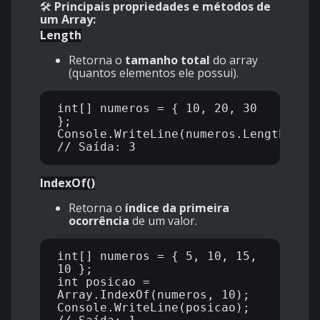
🛠️
Principais propriedades e métodos de
um
Array:
Length
Retorna o
tamanho total
do array
(quantos elementos ele possui).
int[] numeros = { 10, 20, 30 
};

Console.WriteLine(numeros.Length); 
IndexOf()
Retorna o
índice da primeira
ocorrência
de um valor.
int[] numeros = { 5, 10, 15, 
10 };

int posicao = 
Array.IndexOf(numeros, 10);

Console.WriteLine(posicao); 