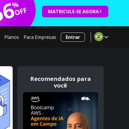
66
%
OFF
MATRICULE-SE AGORA
Planos
Para Empresas
Entrar
Recomendados para
você