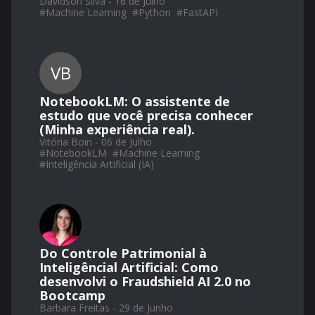
Davidson Silva - 16 de Julho
#
Machine Learning
#
Python
#
FastAPI
VB
NotebookLM: O assistente de
estudo que você precisa conhecer
(Minha experiência real).
Vitória Boin - 06 de Julho
#
NotebookLM
#
Machine Learning
#
Inteligência Artificial (IA)
Do Controle Patrimonial à
Inteligêncial Artificial: Como
desenvolvi o Fraudshield AI 2.0 no
Bootcamp
Barbara Freitas - 29 de Junho