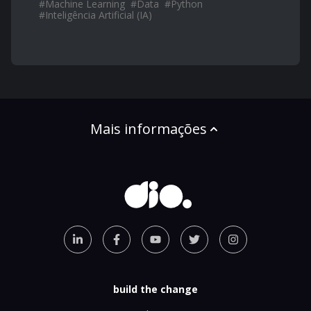
#
Machine Learning
#
Data
#
Python
#
Inteligência Artificial (IA)
Mais informações
build the change