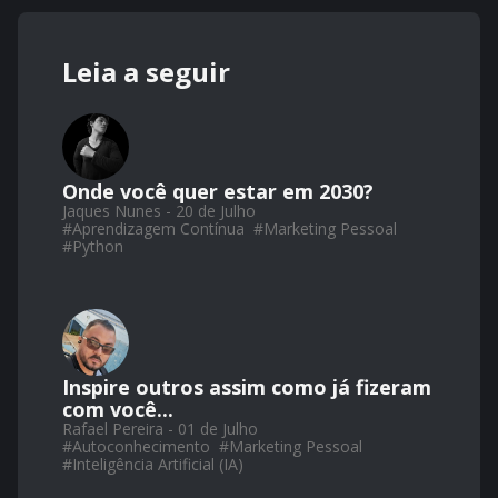
Leia a seguir
Onde você quer estar em 2030?
Jaques Nunes - 20 de Julho
#
Aprendizagem Contínua
#
Marketing Pessoal
#
Python
Inspire outros assim como já fizeram
com você...
Rafael Pereira - 01 de Julho
#
Autoconhecimento
#
Marketing Pessoal
#
Inteligência Artificial (IA)