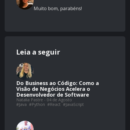
Muito bom, parabéns!
Leia a seguir
Do Business ao Código: Como a
Visão de Negócios Acelera o
Desenvolvedor de Software
Natalia Pastre - 04 de Agosto
#
Java
#
Python
#
React
#
JavaScript