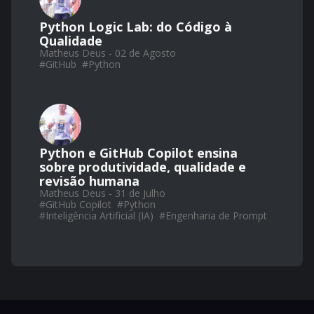
Python Logic Lab: do Código à
Qualidade
Matheus Deus - 02 de Agosto
#
GitHub
#
Python
Python e GitHub Copilot ensina
sobre produtividade, qualidade e
revisão humana
Matheus Deus - 31 de Julho
#
GitHub Copilot
#
Python
#
Inteligência Artificial (IA)
#
Engenharia de Prompt