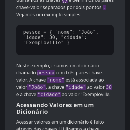
utilizamos as chaves
e definimos os pares
{}
chave-valor separados por dois pontos
.
:
Vejamos um exemplo simples:
pessoa = { "nome": "João", 
"idade": 30, "cidade": 
"Exemploville" } 

Neste exemplo, criamos um dicionário
chamado
com três pares chave-
pessoa
valor. A chave
está associada ao
"nome"
valor
, a chave
ao valor
"João"
"idade"
30
e a chave
ao valor "Exemploville
.
"cidade"
Acessando Valores em um
Dicionário
Acessar valores em um dicionário é feito
através das chaves. Utilizamos a chave