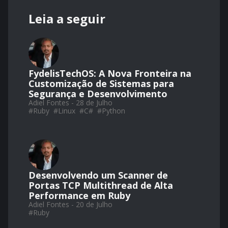
Leia a seguir
FydelisTechOS: A Nova Fronteira na
Customização de Sistemas para
Segurança e Desenvolvimento
Adiel Fontes - 28 de Julho
#
Ruby
#
Linux
#
C#
#
Python
Desenvolvendo um Scanner de
Portas TCP Multithread de Alta
Performance em Ruby
Adiel Fontes - 20 de Julho
#
Ruby