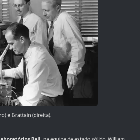
o) e Brattain (direita).
Laboratórios Bell
, na equipe de estado sólido. William