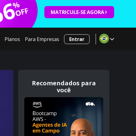
66
%
OFF
MATRICULE-SE AGORA
Planos
Para Empresas
Entrar
Recomendados para
você