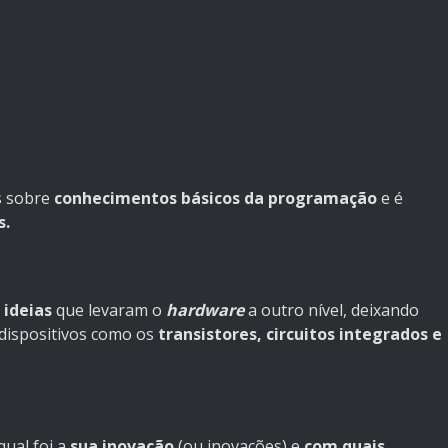
s sobre
conhecimentos básicos da programação
e é
s.
 ideias
que levaram o
hardware
a outro nível, deixando
 dispositivos como os
transistores, circuitos integrados e
qual foi a
sua inovação
(ou inovações) e
com quais