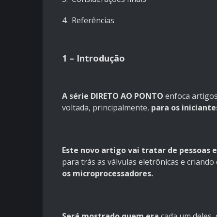
4. Referências
1 – Introdução
A série DIRETO AO PONTO
enfoca artigo
voltada, principalmente,
para os iniciante
Este novo artigo vai tratar de pessoas e
para trás as válvulas eletrônicas e criando
os microprocessadores.
Será mostrado quem era
cada um deles, 