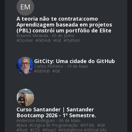
EM
A teoria não te contrata:como
Aprendizagem baseada em projetos
(PBL) constrói um portfòlio de Elite
Erasmo Miranda - 05 de Junho
#
Docker
#
GitHub
#
Git
#
Python
GitCity: Uma cidade do GitHub
Carlos Pinheiro - 19 de Maio
#
GitHub
#
Git
Curso Santander | Santander
Bootcamp 2026 - 1º Semestre.
Anderson Rodrigues - 06 de Maio
#
Java
#
Lógica de Programação
#
HTML
#
Git
#
Rust
#
CSS
#
React
#
Inteligência Artificial (IA)