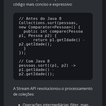
código mais conciso e expressivo:
// Antes do Java 8

Collections.sort(pessoas, 
new Comparator<Pessoa>() {

  public int compare(Pessoa 
p1, Pessoa p2) {

      return p1.getIdade() - 
p2.getIdade();

  }

});

// Com Java 8

pessoas.sort((p1, p2) -> 
p1.getIdade() - 
A Stream API revolucionou o processamento
de coleções:
Operações intermediárias: filter, map,