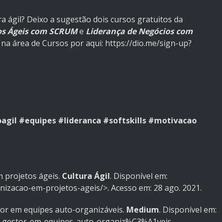
a ágil? Deixo a sugestão dois cursos gratuitos da
os Ágeis com SCRUM
e
Liderança de Negócios com
o na área de Cursos por aqui: https://dio.me/sign-up?
agil
#equipes
#lideranca
#softskills
#motivacao
 projetos ágeis.
Cultura Ágil
. Disponível em:
nizacao-em-projetos-ageis/>. Acesso em: 28 ago. 2021.
tor em equipes auto-organizáveis.
Medium
. Disponível em:
o-gestor-em-equipes-auto-organiz%C3%A1veis-