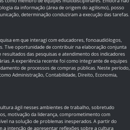
ncias como membro de equipes multidisciplinares. Embora não
ologia da informação (área de origem do agilismo), posso
unicação, determinação conduziram a execução das tarefas.
squisa em que interagi com educadores, fonoaudiólogos,
os. Tive oportunidade de contribuir na elaboração conjunta
de resultados das pesquisas e atendimento dos indicadores
árias. A experiência recente foi como integrante de equipes
ndamento de processos de compras públicas. Neste período,
como Administração, Contabilidade, Direito, Economia,
 cultura ágil nesses ambientes de trabalho, sobretudo
os, motivação da liderança, comprometimento com
vel na solução de problemas inesperados. A partir do
m a intenção de apresentar reflexões sobre a cultura