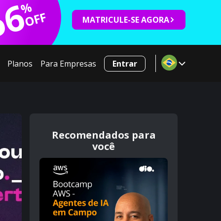
66
%
OFF
MATRICULE-SE AGORA
Planos
Para Empresas
Entrar
Recomendados para
você