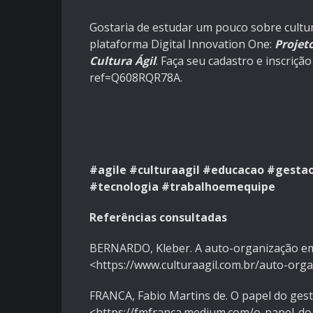
Gostaria de estudar um pouco sobre cultur
plataforma Digital Innovation One:
Projet
Cultura Ágil
. Faça seu cadastro e inscriçã
ref=Q608RQR78A.
#agile
#culturaagil
#educacao
#gestao
#tecnologia
#trabalhoemequipe
Referências consultadas
BERNARDO, Kleber. A auto-organização em
<https://www.culturaagil.com.br/auto-orga
FRANCA, Fabio Martins de. O papel do ges
<https://fmfranca.medium.com/o-papel-d