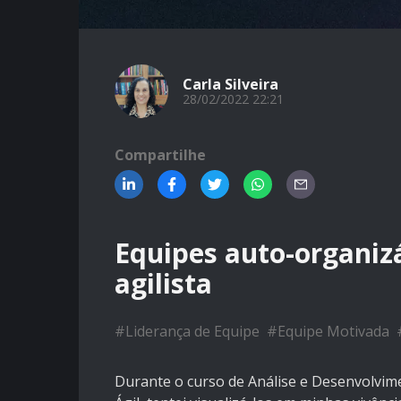
Carla Silveira
28/02/2022 22:21
Compartilhe
Equipes auto-organiz
agilista
#
Liderança de Equipe
#
Equipe Motivada
Durante o curso de Análise e Desenvolvime