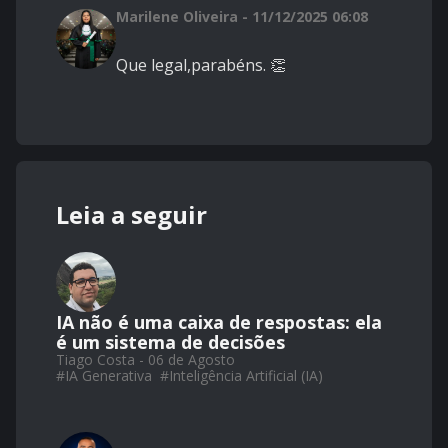
Marilene Oliveira - 11/12/2025 06:08
Que legal,parabéns. 👏
Leia a seguir
IA não é uma caixa de respostas: ela
é um sistema de decisões
Tiago Costa - 06 de Agosto
#
IA Generativa
#
Inteligência Artificial (IA)