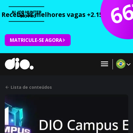
6
Receba as melhores vagas +2.150 cursos 
MATRICULE-SE AGORA
Lista de conteúdos