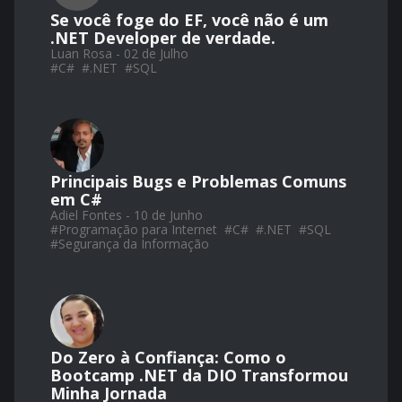
Se você foge do EF, você não é um
.NET Developer de verdade.
Luan Rosa - 02 de Julho
#
C#
#
.NET
#
SQL
Principais Bugs e Problemas Comuns
em C#
Adiel Fontes - 10 de Junho
#
Programação para Internet
#
C#
#
.NET
#
SQL
#
Segurança da Informação
Do Zero à Confiança: Como o
Bootcamp .NET da DIO Transformou
Minha Jornada