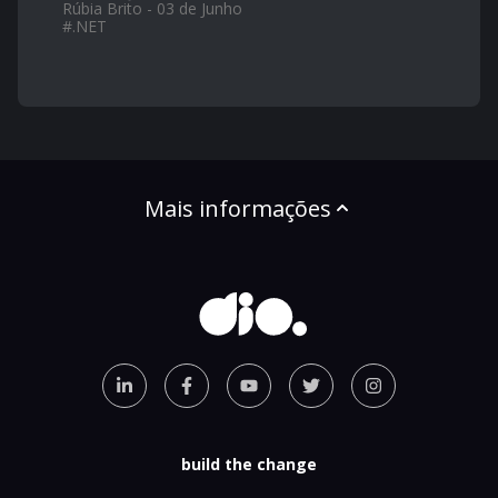
Rúbia Brito - 03 de Junho
#
.NET
Mais informações
build the change