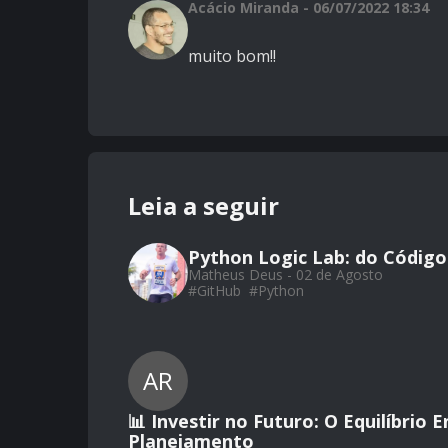
Acácio Miranda - 06/07/2022 18:34
muito bom!!
Leia a seguir
Python Logic Lab: do Código
Matheus Deus - 02 de Agosto
#
GitHub
#
Python
AR
📊 Investir no Futuro: O Equilíbrio
Planejamento