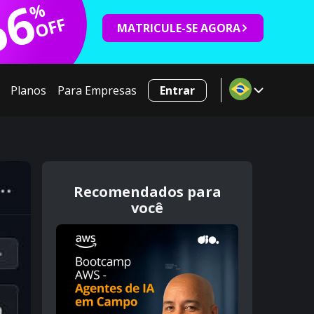
66
%
OFF
MATRICULE-SE AGORA
Planos
Para Empresas
Entrar
Recomendados para
você