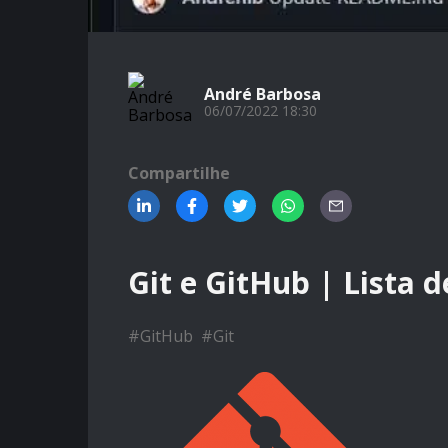
André Barbosa
06/07/2022 18:30
Compartilhe
Git e GitHub | Lista 
#
GitHub
#
Git