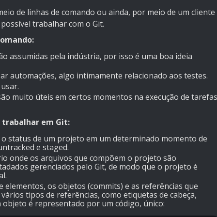
meio de linhas de comando
ou ainda, por meio de um cliente
 possível trabalhar com o Git.
 comando:
ão assumidas pela indústria, por isso é uma boa ideia
zar automações, algo intimamente relacionado aos testes.
 usar.
 são muito úteis em certos momentos na execução de tarefa
 trabalhar em Git:
ta o status de um projeto em um determinado momento de
untracked e staged.
ório onde os arquivos que compõem o projeto são
adados gerenciados pelo Git, de modo que o projeto é
l.
e elementos, os objetos (commits) e as referências que
vários tipos de referências, como etiquetas de cabeça,
da objeto é representado por um código,
único
: