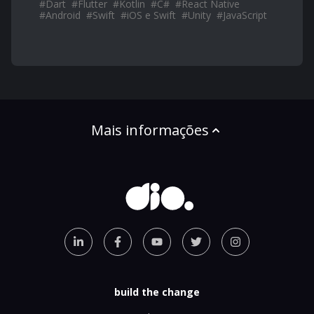
#
Dart
#
Flutter
#
Kotlin
#
C#
#
React Native
#
Android
#
Swift
#
iOS e Swift
#
Unity
#
JavaScript
Mais informações
build the change