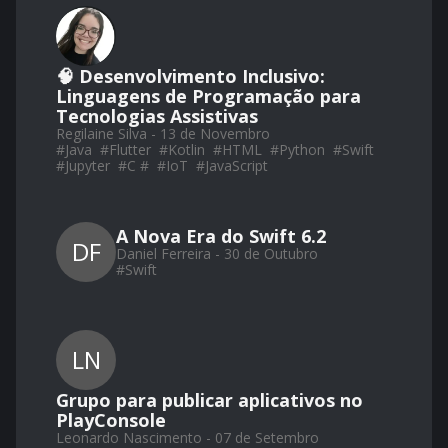
🧠 Desenvolvimento Inclusivo:
Linguagens de Programação para
Tecnologias Assistivas
Regilaine Silva - 13 de Novembro
#
Java
#
Flutter
#
Kotlin
#
HTML
#
Python
#
Swift
#
Jupyter
#
C #
#
IoT
#
JavaScript
A Nova Era do Swift 6.2
DF
Daniel Ferreira - 30 de Outubro
#
Swift
LN
Grupo para publicar aplicativos no
PlayConsole
Leonardo Nascimento - 07 de Setembro