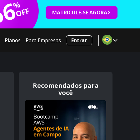
66
%
OFF
MATRICULE-SE AGORA
Planos
Para Empresas
Entrar
Recomendados para
você