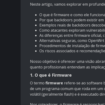
Neste artigo, vamos explorar em profundi
O que é firmware e como ele funciona
Por que backdoors podem existir em 
Exemplos reais de backdoors descob
Como atacantes exploram vulnerabilid
As diferenças entre firmware oficial, 
Alternativas seguras, como OpenWr
Procedimentos de instalação de firmw
Os riscos associados e recomendações
Nosso objetivo é oferecer uma visão abran
quanto profissionais entendam as implica
1. O que é Firmware
O termo
firmware
refere-se ao software b
de um programa comum que roda em um c
volátil (geralmente flash) e é executado di
Nos roteadores, o firmware é responsável 