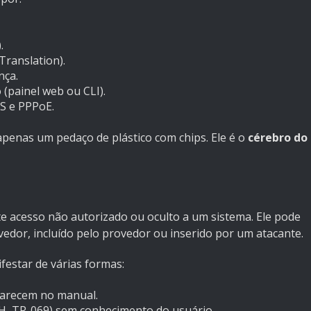
.
ranslation).
nça.
 (painel web ou CLI).
S e PPPoE.
apenas um pedaço de plástico com chips. Ele é o
cérebro do
 acesso não autorizado ou oculto a um sistema. Ele pode
vedor, incluído pelo provedor ou inserido por um atacante.
estar de várias formas:
arecem no manual.
SH, TR-069) sem conhecimento do usuário.