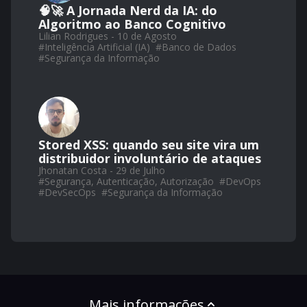
🧠🚀 A Jornada Nerd da IA: do
Algoritmo ao Banco Cognitivo
Lilian Rodrigues - 10 de Agosto
#
Inteligência Artificial (IA)
#
Banco de Dados
#
Segurança da Informação
Stored XSS: quando seu site vira um
distribuidor involuntário de ataques
Jhonatan Costa - 29 de Julho
#
Segurança, Autenticação, Autorização
#
DevOps
#
DevSecOps
#
Segurança da Informação
Mais informações