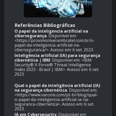
Referências Bibliográficas
O papel da inteligencia artificial na
cibersegurança
. Disponível em:
<https://proximonivel.embratel.com.br/o-
papel-da-inteligencia-artificial-na-
ciberseguranca/>. Acesso em: 6 set. 2023.
Inteligência artificial (IA) para segurança
cibernética | IBM
. Disponível em: <
IBM
Security® X-Force® Threat Intelligence
Index 2023 - Brasil | IBM
>. Acesso em: 6 set.
2023.
Qual o papel da inteligência artificial (IA)
na segurança cibernética
. Disponível em:
<https://www.varonis.com/pt-br/blog/qual-
o-papel-da-inteligencia-artificial-ia-na-
seguranca-cibernetica>. Acesso em: 6 set.
2023.
IA em Cybersecurity
. Disponível em: