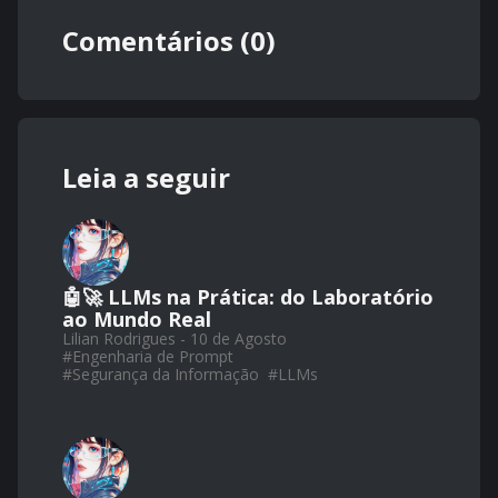
Comentários (0)
Leia a seguir
🤖🚀 LLMs na Prática: do Laboratório
ao Mundo Real
Lilian Rodrigues - 10 de Agosto
#
Engenharia de Prompt
#
Segurança da Informação
#
LLMs