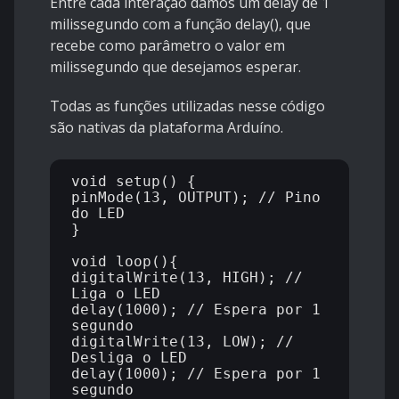
Entre cada interação damos um delay de 1
milissegundo com a função delay(), que
recebe como parâmetro o valor em
milissegundo que desejamos esperar.
Todas as funções utilizadas nesse código
são nativas da plataforma Arduíno.
void setup() {

pinMode(13, OUTPUT); // Pino 
do LED

}

void loop(){

digitalWrite(13, HIGH); // 
Liga o LED

delay(1000); // Espera por 1 
segundo

digitalWrite(13, LOW); // 
Desliga o LED

delay(1000); // Espera por 1 
segundo
