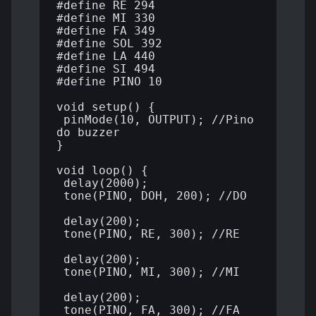
#define RE 294

#define MI 330

#define FA 349

#define SOL 392

#define LA 440

#define SI 494

#define PINO 10

void setup() {

 pinMode(10, OUTPUT); //Pino 
do buzzer

}

void loop() {

 delay(2000);

 tone(PINO, DOH, 200); //DO

 delay(200);

 tone(PINO, RE, 300); //RE

 delay(200);

 tone(PINO, MI, 300); //MI

 delay(200);

 tone(PINO, FA, 300); //FA
