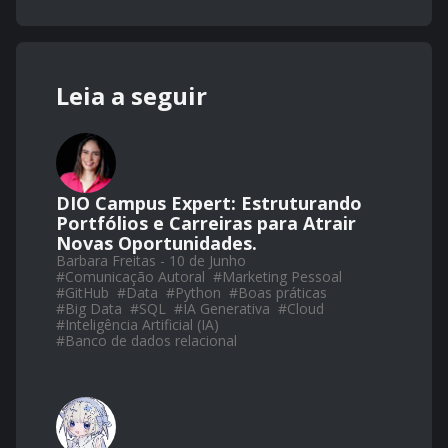
Leia a seguir
DIO Campus Expert: Estruturando
Portfólios e Carreiras para Atrair
Novas Oportunidades.
Barbara Freitas - 10 de Junho
#
Comunicação Autoral
#
Marketing Pessoal
#
GitHub
#
Data
#
Python
#
Boas práticas
#
Big Data
#
SQL
#
IA Generativa
#
Cloud
#
Inteligência Artificial (IA)
#
Banco de dados relacional