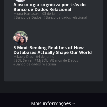
A psicologia cognitiva por trás do
Banco de Dados Relacional
Miuna Hamasaki - 05 de Junho
#
Banco de Dados
#
Banco de dados relacional
5 Mind-Bending Realities of How
Databases Actually Shape Our World
Mikaely Dias - 04 de Junho
#
SQL Server
#
MySQL
#
Banco de Dados
#
Banco de dados relacional
Mais informações