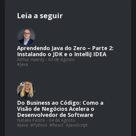
Leia a seguir
Aprendendo Java do Zero – Parte 2:
Instalando o JDK e o IntelliJ IDEA
Arthur Haerdy - 04 de Agosto
#
Java
Do Business ao Código: Como a
Visão de Negócios Acelera o
Desenvolvedor de Software
Natalia Pastre - 04 de Agosto
#
Java
#
Python
#
React
#
JavaScript