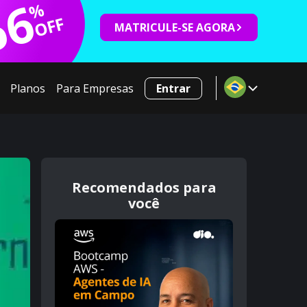
66
%
OFF
MATRICULE-SE AGORA
Planos
Para Empresas
Entrar
Recomendados para
você