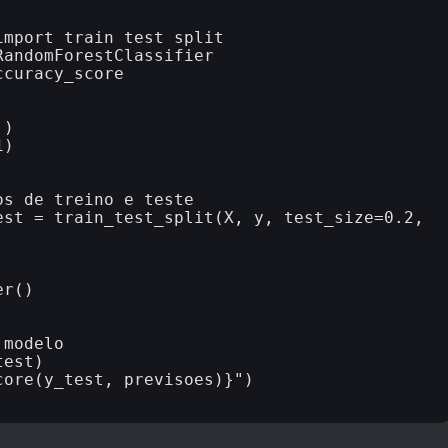
mport train_test_split

andomForestClassifier

curacy_score

)

)

s de treino e teste

st = train_test_split(X, y, test_size=0.2, 
r()

modelo

est)

ore(y_test, previsoes)}")
