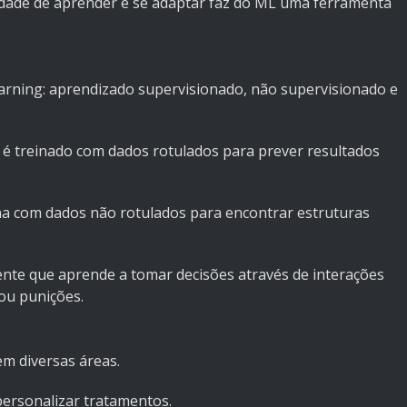
idade de aprender e se adaptar faz do ML uma ferramenta
learning: aprendizado supervisionado, não supervisionado e
é treinado com dados rotulados para prever resultados
a com dados não rotulados para encontrar estruturas
nte que aprende a tomar decisões através de interações
ou punições.
m diversas áreas.
personalizar tratamentos.