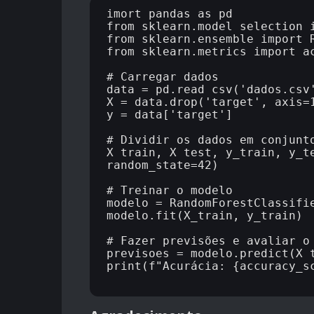
imort pandas as pd

from sklearn.model_selection i
from sklearn.ensemble import R
from sklearn.metrics import ac
# Carregar dados

data = pd.read_csv('dados.csv'
X = data.drop('target', axis=1
y = data['target']

# Dividir os dados em conjunto
X_train, X_test, y_train, y_te
random_state=42)

# Treinar o modelo

modelo = RandomForestClassifie
modelo.fit(X_train, y_train)

# Fazer previsões e avaliar o 
previsoes = modelo.predict(X_t
print(f"Acurácia: {accuracy_sc