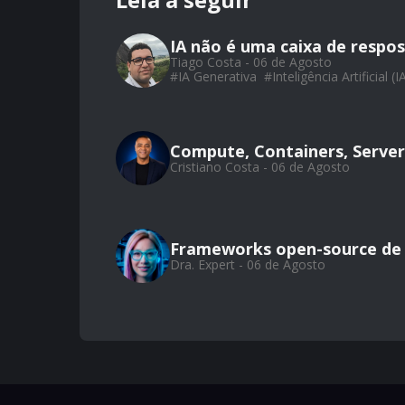
IA não é uma caixa de respos
Tiago Costa - 06 de Agosto
#
IA Generativa
#
Inteligência Artificial (I
Compute, Containers, Server
Cristiano Costa - 06 de Agosto
Frameworks open-source de
Dra. Expert - 06 de Agosto