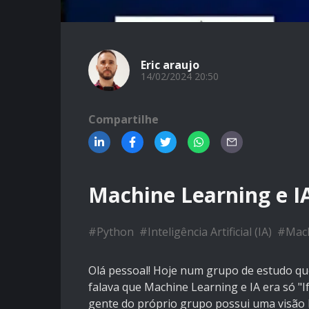
Eric araujo
14/02/2024 20:50
Compartilhe
Machine Learning e IA
#
Python
#
Inteligência Artificial (IA)
#
Mach
Olá pessoal! Hoje num grupo de estudo qu
falava que Machine Learning e IA era só "If"
gente do próprio grupo possui uma visão 