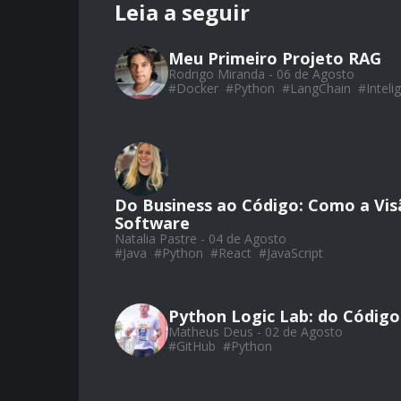
Leia a seguir
Meu Primeiro Projeto RAG
Rodrigo Miranda - 06 de Agosto
#
Docker
#
Python
#
LangChain
#
Intelig
Do Business ao Código: Como a Vis
Software
Natalia Pastre - 04 de Agosto
#
Java
#
Python
#
React
#
JavaScript
Python Logic Lab: do Código
Matheus Deus - 02 de Agosto
#
GitHub
#
Python