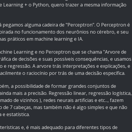
e Learning + o Python, quero trazer a mesma informação
já pegamos alguma cadeira de "Perceptron". O Perceptron é
pirada no funcionamento dos neurônios no cérebro, e seu
as práticos em machine learning e IA.
chine Learning e no Perceptron que se chama "Arvore de
áfica de decisões e suas possíveis consequências, e usamos
o e regressão. A arvore trás interpretações e explicações, e
ilmente o raciocínio por trás de uma decisão específica.
bém, a possibilidade de formar grandes conjuntos de
inda mais a precisão. Regressão linear, regressão logística,
o de vizinhos ), redes neurais artificias e etc..., fazem
ho de 7 cabeças, mas também não é algo simples e que não
e estatística.
erísticas e, é mais adequado para diferentes tipos de