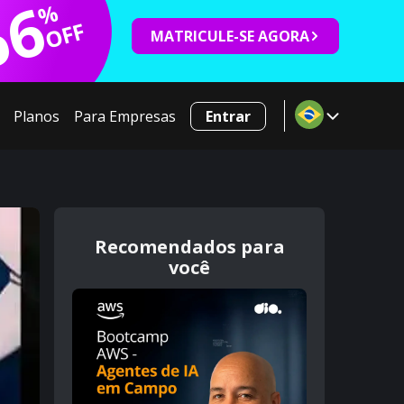
66
%
OFF
MATRICULE-SE AGORA
Planos
Para Empresas
Entrar
Recomendados para
você