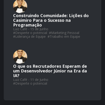
Construindo Comunidade: Lições do
Casimiro Para o Sucesso na
Programação
Luiz Café - 15 de Junho
#
Desperte o potencial
#
Marketing Pessoal
#
Liderança de Equipe
#
Trabalho em Equipe
O que os Recrutadores Esperam de
um Desenvolvedor Júnior na Era da
IA?
Luiz Café - 11 de Junho
#
Desperte o potencial