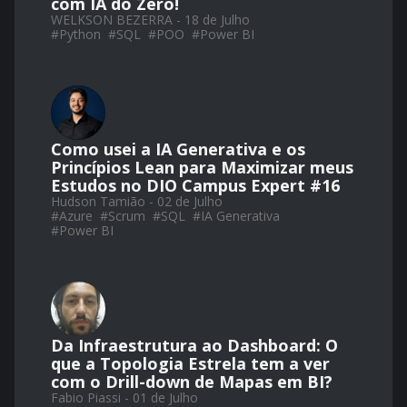
com IA do Zero!
WELKSON BEZERRA - 18 de Julho
#
Python
#
SQL
#
POO
#
Power BI
Como usei a IA Generativa e os
Princípios Lean para Maximizar meus
Estudos no DIO Campus Expert #16
Hudson Tamião - 02 de Julho
#
Azure
#
Scrum
#
SQL
#
IA Generativa
#
Power BI
Da Infraestrutura ao Dashboard: O
que a Topologia Estrela tem a ver
com o Drill-down de Mapas em BI?
Fabio Piassi - 01 de Julho