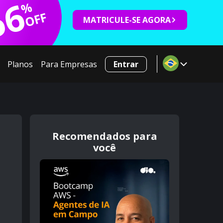
66
%
OFF
MATRICULE-SE AGORA
Planos
Para Empresas
Entrar
Recomendados para
você