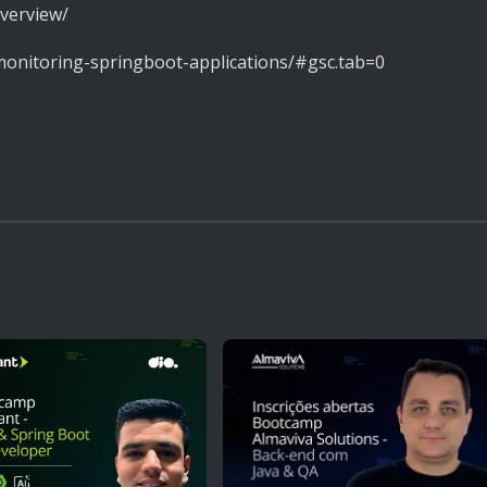
overview/
monitoring-springboot-applications/#gsc.tab=0