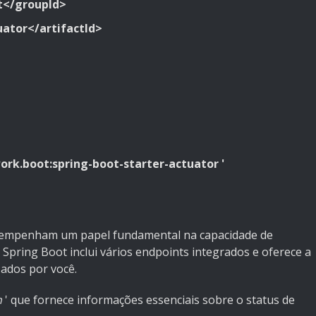
t</groupId>
uator</artifactId>
rk.boot:spring-boot-starter-actuator '
esempenham um papel fundamental na capacidade de
O Spring Boot inclui vários endpoints integrados e oferece a
zados por você.
h
' que fornece informações essenciais sobre o status de