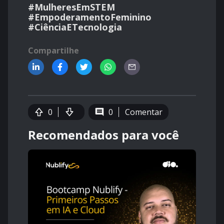
#MulheresEmSTEM
#EmpoderamentoFeminino
#CiênciaETecnologia
Compartilhe
0
0
Comentar
Recomendados para você