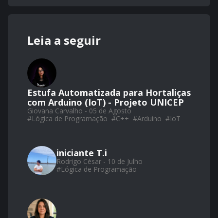
Leia a seguir
Estufa Automatizada para Hortaliças
com Arduino (IoT) - Projeto UNICEP
Giovana Carvalho - 05 de Agosto
#
Lógica de Programação
#
C++
#
Arduino
#
IoT
iniciante T.i
Rodrigo César - 10 de Julho
#
Lógica de Programação