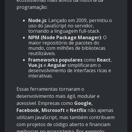
ecossistemas mais ativos da história da
programação:
Node.js
: Lançado em 2009, permitiu o
uso do JavaScript no servidor,
tornando a linguagem full-stack.
NPM (Node Package Manager)
: O
maior repositório de pacotes do
mundo, com milhões de bibliotecas
reutilizáveis.
Frameworks populares
como
React
,
Vue.js
e
Angular
simplificaram o
desenvolvimento de interfaces ricas e
interativas.
Essas ferramentas tornaram o
desenvolvimento mais ágil, modular e
acessível. Empresas como
Google,
Facebook, Microsoft
e
Netflix
não apenas
utilizam JavaScript, mas também contribuem
com projetos de código aberto e financiam
melhorias no ecossistema. Por exemplo: