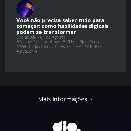
Você não precisa saber tudo para
começar: como habilidades digitais
podem se transformar
Sophie Ale - 01 de Agosto
#
Design System
#
Java
#
HTML
#
JavaScript
#
Web3
#
JavaScript e Testes
#
API
#
API Rest
#
JavaScript
Mais informações