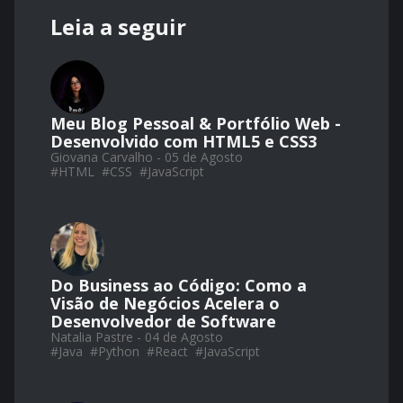
Leia a seguir
Meu Blog Pessoal & Portfólio Web -
Desenvolvido com HTML5 e CSS3
Giovana Carvalho - 05 de Agosto
#
HTML
#
CSS
#
JavaScript
Do Business ao Código: Como a
Visão de Negócios Acelera o
Desenvolvedor de Software
Natalia Pastre - 04 de Agosto
#
Java
#
Python
#
React
#
JavaScript